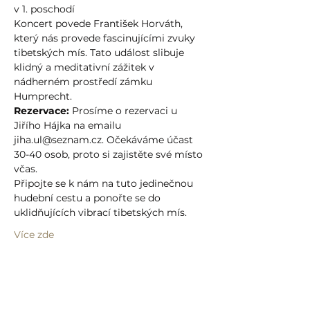
v 1. poschodí
Koncert povede František Horváth, 
který nás provede fascinujícími zvuky 
tibetských mís. Tato událost slibuje 
klidný a meditativní zážitek v 
nádherném prostředí zámku 
Humprecht.
Rezervace:
 Prosíme o rezervaci u 
Jiřího Hájka na emailu 
jiha.ul@seznam.cz. Očekáváme účast 
30-40 osob, proto si zajistěte své místo 
včas.
Připojte se k nám na tuto jedinečnou 
hudební cestu a ponořte se do 
uklidňujících vibrací tibetských mís.
Více zde