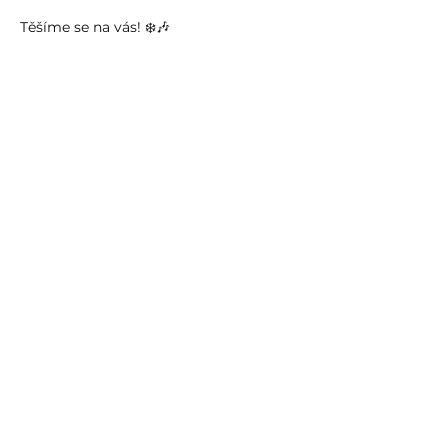
Těšíme se na vás! ❄️🎶
Share event
info@humprecht.cz
+420 493 571 583