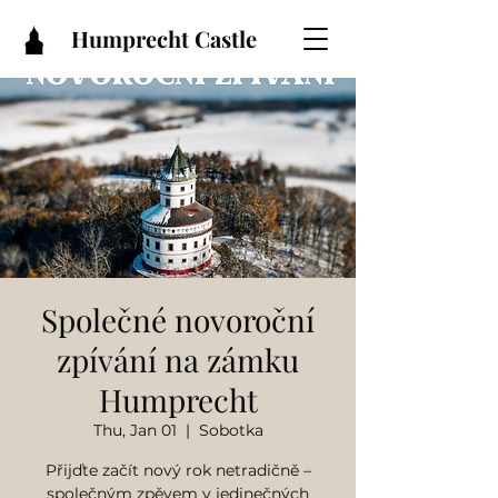
Humprecht Castle
Společné novoroční
zpívání na zámku
Humprecht
Thu, Jan 01
  |  
Sobotka
Přijďte začít nový rok netradičně –
společným zpěvem v jedinečných