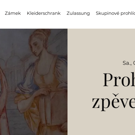
Zámek
Kleiderschrank
Zulassung
Skupinové prohlí
Sa., 
Pro
zpěv