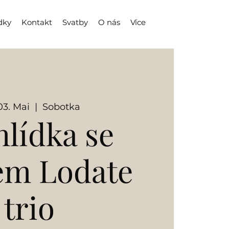
dky
Kontakt
Svatby
O nás
Více
03. Mai
  |  
Sobotka
hlídka se
em Lodate
trio