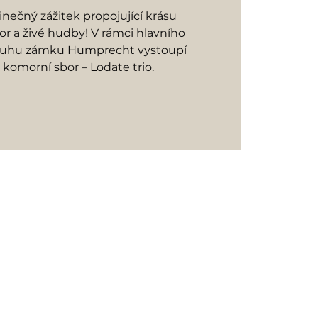
edinečný zážitek propojující krásu
or a živé hudby! V rámci hlavního
ruhu zámku Humprecht vystoupí
 komorní sbor – Lodate trio.