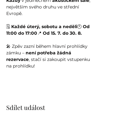
Kazdy
 v jedinečném 
akustickém sále
, 
největším svého druhu ve střední 
Evropě.
🗓️ 
Každé úterý, sobotu a neděli
🕚 
Od 
11:00 do 17:00
📍 
Od 15. 7. do 30. 8.
🎤 Zpěv zazní během hlavní prohlídky 
zámku – 
není potřeba žádná 
rezervace
, stačí si zakoupit vstupenku 
na prohlídku!
Sdílet událost