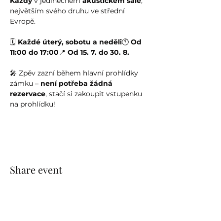
Kazdy
 v jedinečném 
akustickém sále
, 
největším svého druhu ve střední 
Evropě.
🗓️ 
Každé úterý, sobotu a neděli
🕚 
Od 
11:00 do 17:00
📍 
Od 15. 7. do 30. 8.
🎤 Zpěv zazní během hlavní prohlídky 
zámku – 
není potřeba žádná 
rezervace
, stačí si zakoupit vstupenku 
na prohlídku!
Share event