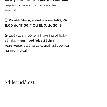
Kazdy
 v jedinečném 
akustickém sále
, 
největším svého druhu ve střední 
Evropě.
🗓️ 
Každé úterý, sobotu a neděli
🕚 
Od 
11:00 do 17:00
📍 
Od 15. 7. do 30. 8.
🎤 Zpěv zazní během hlavní prohlídky 
zámku – 
není potřeba žádná 
rezervace
, stačí si zakoupit vstupenku 
na prohlídku!
Sdílet událost