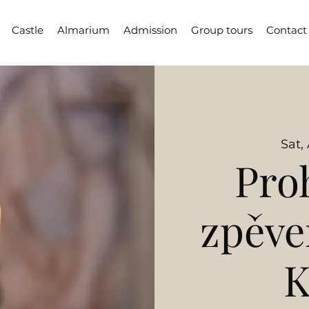
Castle
Almarium
Admission
Group tours
Contact
Sat,
Pro
zpěv