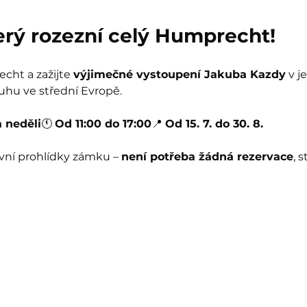
terý rozezní celý Humprecht!
ht a zažijte 
výjimečné vystoupení Jakuba Kazdy
 v 
uhu ve střední Evropě.
 neděli
🕚 
Od 11:00 do 17:00
📍 
Od 15. 7. do 30. 8.
vní prohlídky zámku – 
není potřeba žádná rezervace
, 
!