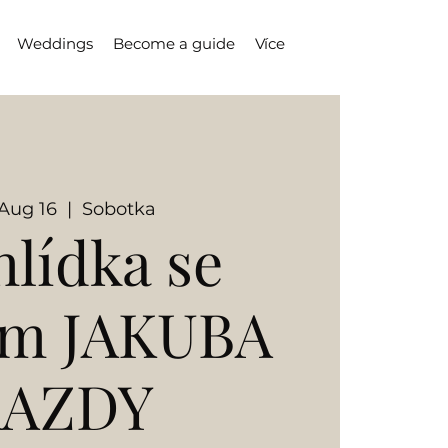
Weddings
Become a guide
Více
 Aug 16
  |  
Sobotka
hlídka se
em JAKUBA
KAZDY