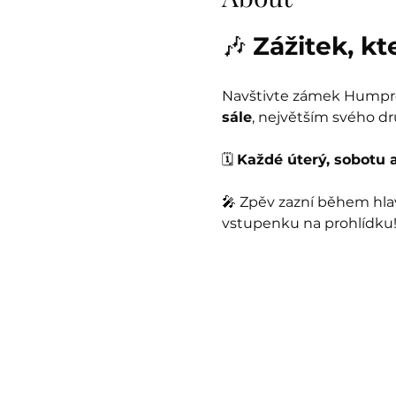
🎶 
Zážitek, k
Navštivte zámek Humprec
sále
, největším svého dr
🗓️ 
Každé úterý, sobotu a
🎤 Zpěv zazní během hla
vstupenku na prohlídku