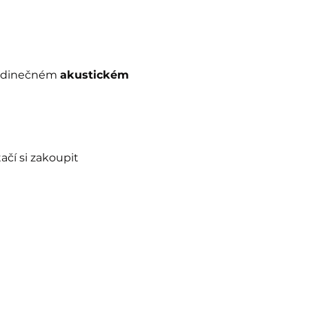
jedinečném 
akustickém 
stačí si zakoupit 