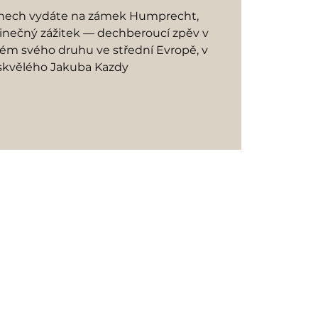
dnech vydáte na zámek Humprecht,
dinečný zážitek — dechberoucí zpěv v
ném svého druhu ve střední Evropě, v
skvělého Jakuba Kazdy