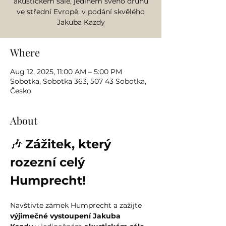
akustickém sále, jediném svého druhu
ve střední Evropě, v podání skvělého
Jakuba Kazdy
Where
Aug 12, 2025, 11:00 AM – 5:00 PM
Sobotka, Sobotka 363, 507 43 Sobotka,
Česko
About
🎶 
Zážitek, který 
rozezní celý 
Humprecht!
Navštivte zámek Humprecht a zažijte 
výjimečné vystoupení Jakuba 