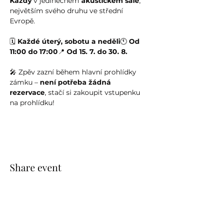
Kazdy
 v jedinečném 
akustickém sále
, 
největším svého druhu ve střední 
Evropě.
🗓️ 
Každé úterý, sobotu a neděli
🕚 
Od 
11:00 do 17:00
📍 
Od 15. 7. do 30. 8.
🎤 Zpěv zazní během hlavní prohlídky 
zámku – 
není potřeba žádná 
rezervace
, stačí si zakoupit vstupenku 
na prohlídku!
Share event