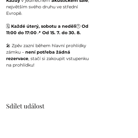
Kazdy
 v jedinečném 
akustickém sále
, 
největším svého druhu ve střední 
Evropě.
🗓️ 
Každé úterý, sobotu a neděli
🕚 
Od 
11:00 do 17:00
📍 
Od 15. 7. do 30. 8.
🎤 Zpěv zazní během hlavní prohlídky 
zámku – 
není potřeba žádná 
rezervace
, stačí si zakoupit vstupenku 
na prohlídku!
Sdílet událost