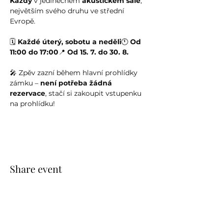
Kazdy
 v jedinečném 
akustickém sále
, 
největším svého druhu ve střední 
Evropě.
🗓️ 
Každé úterý, sobotu a neděli
🕚 
Od 
11:00 do 17:00
📍 
Od 15. 7. do 30. 8.
🎤 Zpěv zazní během hlavní prohlídky 
zámku – 
není potřeba žádná 
rezervace
, stačí si zakoupit vstupenku 
na prohlídku!
Share event