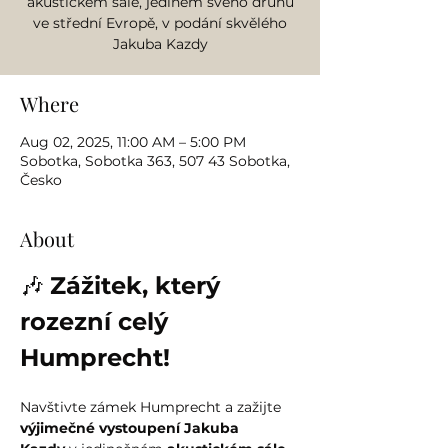
akustickém sále, jediném svého druhu
ve střední Evropě, v podání skvělého
Jakuba Kazdy
Where
Aug 02, 2025, 11:00 AM – 5:00 PM
Sobotka, Sobotka 363, 507 43 Sobotka,
Česko
About
🎶 
Zážitek, který 
rozezní celý 
Humprecht!
Navštivte zámek Humprecht a zažijte 
výjimečné vystoupení Jakuba 