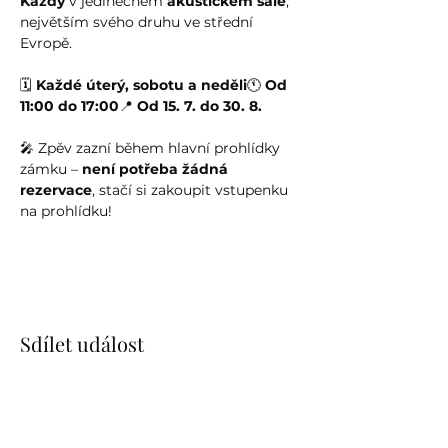
Kazdy
 v jedinečném 
akustickém sále
, 
největším svého druhu ve střední 
Evropě.
🗓️ 
Každé úterý, sobotu a neděli
🕚 
Od 
11:00 do 17:00
📍 
Od 15. 7. do 30. 8.
🎤 Zpěv zazní během hlavní prohlídky 
zámku – 
není potřeba žádná 
rezervace
, stačí si zakoupit vstupenku 
na prohlídku!
Sdílet událost