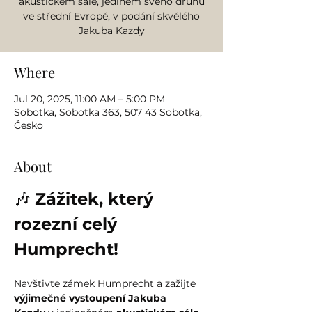
akustickém sále, jediném svého druhu
ve střední Evropě, v podání skvělého
Jakuba Kazdy
Where
Jul 20, 2025, 11:00 AM – 5:00 PM
Sobotka, Sobotka 363, 507 43 Sobotka,
Česko
About
🎶 
Zážitek, který 
rozezní celý 
Humprecht!
Navštivte zámek Humprecht a zažijte 
výjimečné vystoupení Jakuba 