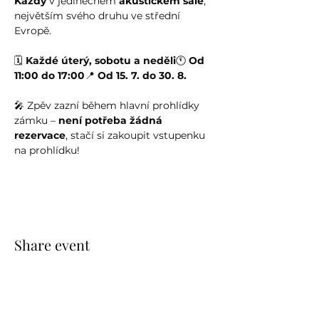
Kazdy
 v jedinečném 
akustickém sále
, 
největším svého druhu ve střední 
Evropě.
🗓️ 
Každé úterý, sobotu a neděli
🕚 
Od 
11:00 do 17:00
📍 
Od 15. 7. do 30. 8.
🎤 Zpěv zazní během hlavní prohlídky 
zámku – 
není potřeba žádná 
rezervace
, stačí si zakoupit vstupenku 
na prohlídku!
Share event