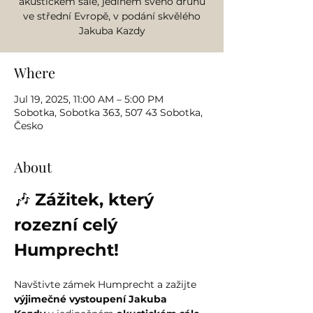
akustickém sále, jediném svého druhu
ve střední Evropě, v podání skvělého
Jakuba Kazdy
Where
Jul 19, 2025, 11:00 AM – 5:00 PM
Sobotka, Sobotka 363, 507 43 Sobotka,
Česko
About
🎶 
Zážitek, který 
rozezní celý 
Humprecht!
Navštivte zámek Humprecht a zažijte 
výjimečné vystoupení Jakuba 