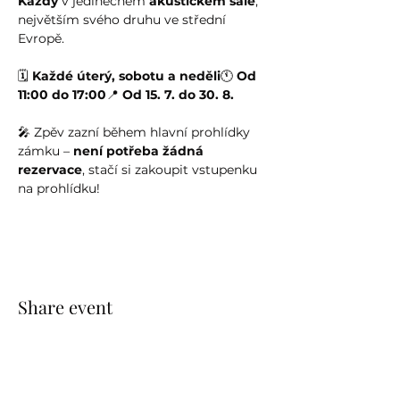
Kazdy
 v jedinečném 
akustickém sále
, 
největším svého druhu ve střední 
Evropě.
🗓️ 
Každé úterý, sobotu a neděli
🕚 
Od 
11:00 do 17:00
📍 
Od 15. 7. do 30. 8.
🎤 Zpěv zazní během hlavní prohlídky 
zámku – 
není potřeba žádná 
rezervace
, stačí si zakoupit vstupenku 
na prohlídku!
Share event