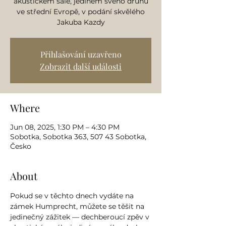
akustickém sále, jediném svého druhu
ve střední Evropě, v podání skvělého
Jakuba Kazdy
Přihlašování uzavřeno
Zobrazit další události
Where
Jun 08, 2025, 1:30 PM – 4:30 PM
Sobotka, Sobotka 363, 507 43 Sobotka,
Česko
About
Pokud se v těchto dnech vydáte na 
zámek Humprecht, můžete se těšit na 
jedinečný zážitek — dechberoucí zpěv v 