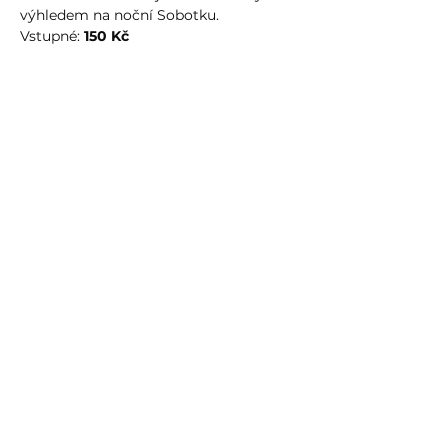
výhledem na noční Sobotku.
Vstupné: 
150 Kč
Sdílet událost
info@humprecht.cz
+420 493 571 583