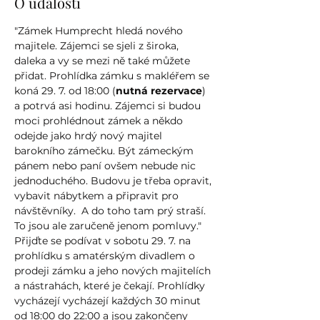
O události
"Zámek Humprecht hledá nového 
majitele. Zájemci se sjeli z široka, 
daleka a vy se mezi ně také můžete 
přidat. Prohlídka zámku s makléřem se 
koná 29. 7. od 18:00 (
nutná rezervace
) 
a potrvá asi hodinu. Zájemci si budou 
moci prohlédnout zámek a někdo 
odejde jako hrdý nový majitel 
barokního zámečku. Být zámeckým 
pánem nebo paní ovšem nebude nic 
jednoduchého. Budovu je třeba opravit, 
vybavit nábytkem a připravit pro 
návštěvníky.  A do toho tam prý straší. 
To jsou ale zaručeně jenom pomluvy."
Přijďte se podívat v sobotu 29. 7. na 
prohlídku s amatérským divadlem o 
prodeji zámku a jeho nových majitelích 
a nástrahách, které je čekají. Prohlídky 
vycházejí vycházejí každých 30 minut 
od 18:00 do 22:00 a jsou zakončeny 