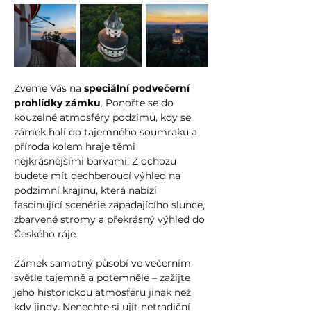
Zveme Vás na 
speciální podvečerní 
prohlídky zámku
. Ponořte se do 
kouzelné atmosféry podzimu, kdy se 
zámek halí do tajemného soumraku a 
příroda kolem hraje těmi 
nejkrásnějšími barvami. Z ochozu 
budete mít dechberoucí výhled na 
podzimní krajinu, která nabízí 
fascinující scenérie zapadajícího slunce, 
zbarvené stromy a překrásný výhled do 
Českého ráje. 
Zámek samotný působí ve večerním 
světle tajemně a potemněle – zažijte 
jeho historickou atmosféru jinak než 
kdy jindy. Nenechte si ujít netradiční 