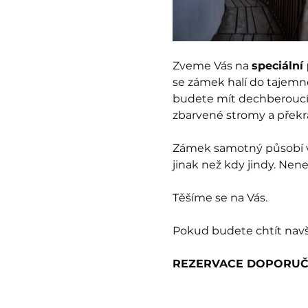
Zveme Vás na 
speciální
se zámek halí do tajemn
budete mít dechberoucí v
zbarvené stromy a překr
Zámek samotný působí ve
jinak než kdy jindy. Nenec
Těšíme se na Vás.
Pokud budete chtít navš
REZERVACE DOPORU