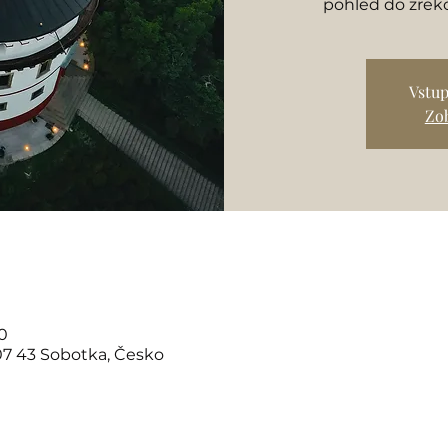
pohled do zrek
Vstup
Zob
00
07 43 Sobotka, Česko