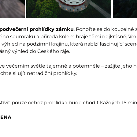
 podvečerní prohlídky zámku
. Ponořte se do kouzelné
ého soumraku a příroda kolem hraje těmi nejkrásnějšími
ýhled na podzimní krajinu, která nabízí fascinující scené
ásný výhled do Českého ráje. 
 večerním světle tajemně a potemněle – zažijte jeho h
hte si ujít netradiční prohlídky. 
tívit pouze ochoz prohlídka bude chodit každých 15 min
ČENA