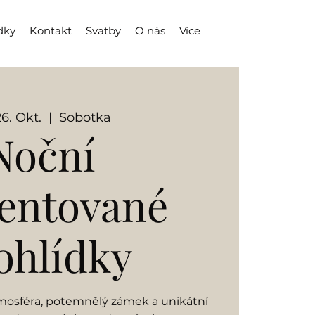
dky
Kontakt
Svatby
O nás
Více
26. Okt.
  |  
Sobotka
Noční
entované
ohlídky
mosféra, potemnělý zámek a unikátní