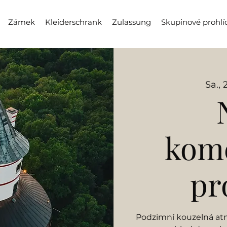
Zámek
Kleiderschrank
Zulassung
Skupinové prohlí
Sa., 
kom
pr
Podzimní kouzelná at