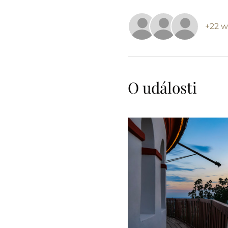
+22 w
O události