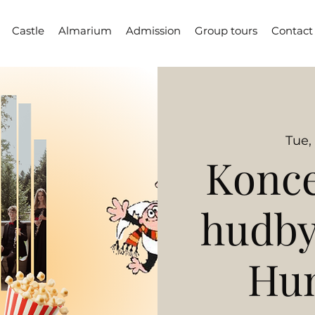
Castle
Almarium
Admission
Group tours
Contact
Tue,
Konce
hudby
Hu