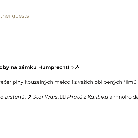
other guests
udby na zámku Humprecht!
 ✨🎶
 večer plný kouzelných melodií z vašich oblíbených filmů 
a prstenů
, 🚀 
Star Wars
, 🏴‍☠️ 
Piratů z Karibiku
 a mnoho da