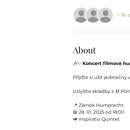
+ 56 
About
🎶✨ 
Koncert filmové h
Přijďte si užít jedinečný
Uslyšíte skladby z 🎻 
Pán
📍 Zámek Humprecht
📅 28. 10. 2025 od 18:00
🎺 Inspiratio Quintet