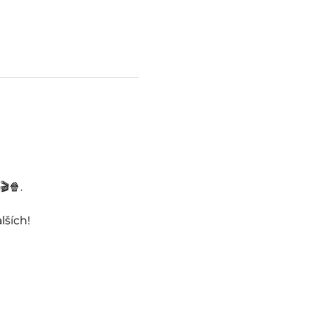
🎬🍿.
lších!