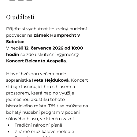
O události
Přijďte si vychutnat kouzelný hudební 
podvečer na 
zámek Humprecht v 
Sobotce
. 
V neděli 
12. července 2026 od 18:00 
hodin
 se zde uskuteční výjimečný 
Koncert Belcanto Acapella
.
Hlavní hvězdou večera bude 
sopranistka 
Iveta Hejduková
. Koncert 
slibuje fascinující hru s hlasem a 
prostorem, která naplno využije 
jedinečnou akustiku tohoto 
historického místa. Těšit se můžete na 
bohatý hudební program v podání 
sólového hlasu, ve kterém zazní:
Tradiční národní písně
Známé muzikálové melodie