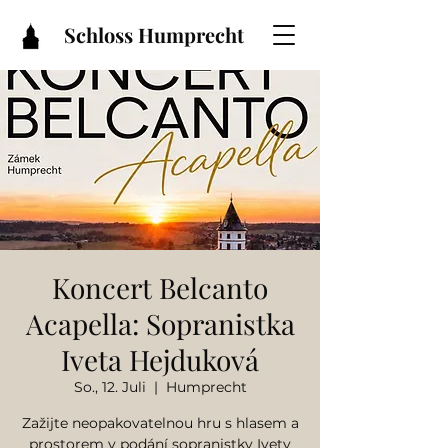
Schloss Humprecht
Koncert Belcanto
Acapella: Sopranistka
Iveta Hejduková
So., 12. Juli
  |  
Humprecht
Zažijte neopakovatelnou hru s hlasem a
prostorem v podání sopranistky Ivety