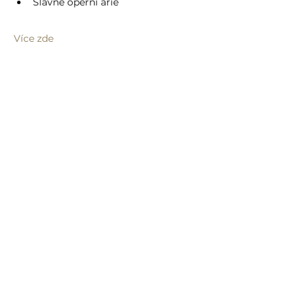
Slavné operní árie
Více zde
Sdílet událost
info@humprecht.cz
+420 493 571 583