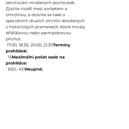
servírování mražených pochoutek. 
Zjistíte rozdíl mezi sorbetem a 
zmrzlinou, a dozvíte se také o 
speciálních druzích zmrzlin doložených 
v historických pramenech, které mívaly 
dřišťálovou nebo parmazánovou 
příchuť.
 17:00, 18:30, 20:00, 21:30
Termíny 
prohlídek:
 15
Maximální počet osob na 
prohlídce:
 650,- Kč
Vstupné:
Více zde
Sdílet událost