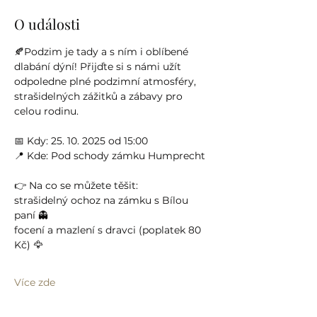
O události
🍂Podzim je tady a s ním i oblíbené 
dlabání dýní! Přijďte si s námi užít 
odpoledne plné podzimní atmosféry, 
strašidelných zážitků a zábavy pro 
celou rodinu.
📅 Kdy: 25. 10. 2025 od 15:00
📍 Kde: Pod schody zámku Humprecht
👉 Na co se můžete těšit:
strašidelný ochoz na zámku s Bílou 
paní 👻
focení a mazlení s dravci (poplatek 80 
Kč) 🦅
Více zde