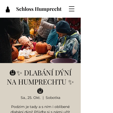
Schloss Humprecht
🎃✨ DLABÁNÍ DÝNÍ
NA HUMPRECHTU ✨
🎃
Sa., 25. Okt.
  |  
Sobotka
Podzim je tady a s ním i oblíbené
dlabání dýní! Přijďte si s námi užít