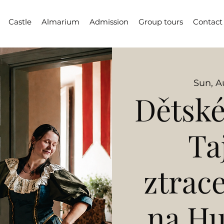
Castle
Almarium
Admission
Group tours
Contact
Sun, A
Dětské
Ta
ztrac
na H