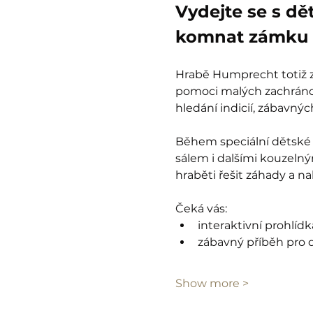
Vydejte se s dě
komnat zámku 
Hrabě Humprecht totiž zt
pomoci malých zachránců
hledání indicií, zábavný
Během speciální dětské 
sálem i dalšími kouzelný
hraběti řešit záhady a n
Čeká vás:
interaktivní prohlíd
zábavný příběh pro d
Show more >