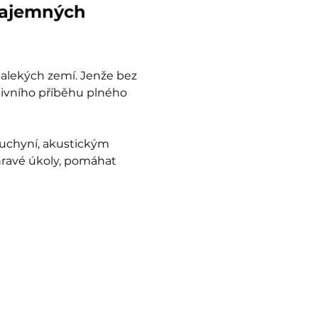
tajemných 
dalekých zemí. Jenže bez 
tivního příběhu plného 
uchyní, akustickým 
hravé úkoly, pomáhat 