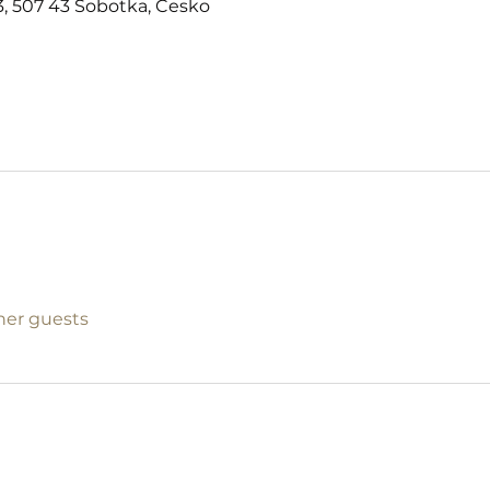
, 507 43 Sobotka, Česko
ther guests