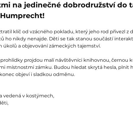
tmi na jedinečné dobrodružství do 
Humprecht!
ratil klíč od vzácného pokladu, který jeho rod přivezl z 
 ho nikdy nenajde. Děti se tak stanou součástí interak
ch úkolů a objevování zámeckých tajemství.
prohlídky projdou malí návštěvníci knihovnou, černou k
mi místnostmi zámku. Budou hledat skrytá hesla, plnit 
akonec objeví i sladkou odměnu.
ka vedená v kostýmech,
ěti,