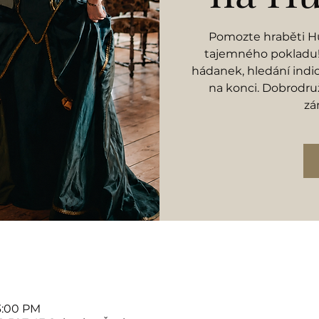
Pomozte hraběti Hu
tajemného pokladu! 
hádanek, hledání indi
na konci. Dobrodruž
zá
3:00 PM