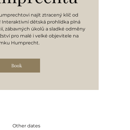
mprechtovi najít ztracený klíč od
Interaktivní dětská prohlídka plná
cií, zábavných úkolů a sladké odměny
ství pro malé i velké objevitele na
mku Humprecht.
Book
Other dates