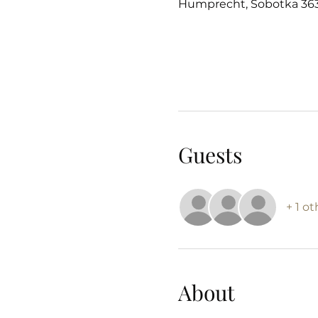
Humprecht, Sobotka 363
Guests
+ 1 o
About