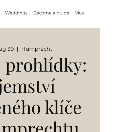
Weddings
Become a guide
Více
ug 30
  |  
Humprecht
 prohlídky:
jemství
eného klíče
umprechtu