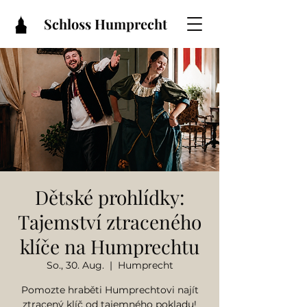
Schloss Humprecht
Dětské prohlídky:
Tajemství ztraceného
klíče na Humprechtu
So., 30. Aug.
  |  
Humprecht
Pomozte hraběti Humprechtovi najít
ztracený klíč od tajemného pokladu!