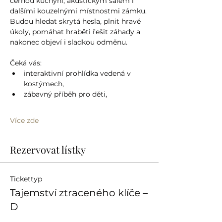
černou kuchyní, akustickým sálem i 
dalšími kouzelnými místnostmi zámku. 
Budou hledat skrytá hesla, plnit hravé 
úkoly, pomáhat hraběti řešit záhady a 
nakonec objeví i sladkou odměnu.
Čeká vás:
interaktivní prohlídka vedená v 
kostýmech,
zábavný příběh pro děti,
Více zde
Rezervovat lístky
Tickettyp
Tajemství ztraceného klíče –
D