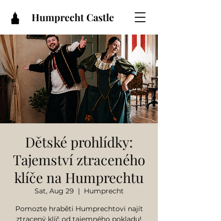
Humprecht Castle
Dětské prohlídky:
Tajemství ztraceného
klíče na Humprechtu
Sat, Aug 29
  |  
Humprecht
Pomozte hraběti Humprechtovi najít
ztracený klíč od tajemného pokladu!