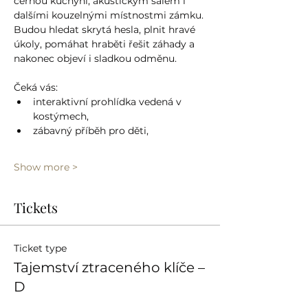
černou kuchyní, akustickým sálem i 
dalšími kouzelnými místnostmi zámku. 
Budou hledat skrytá hesla, plnit hravé 
úkoly, pomáhat hraběti řešit záhady a 
nakonec objeví i sladkou odměnu.
Čeká vás:
interaktivní prohlídka vedená v 
kostýmech,
zábavný příběh pro děti,
Show more >
Tickets
Ticket type
Tajemství ztraceného klíče –
D