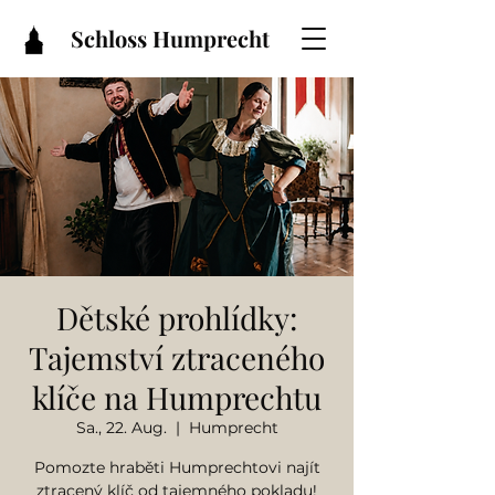
Schloss Humprecht
Dětské prohlídky:
Tajemství ztraceného
klíče na Humprechtu
Sa., 22. Aug.
  |  
Humprecht
Pomozte hraběti Humprechtovi najít
ztracený klíč od tajemného pokladu!