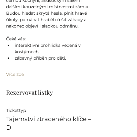
černou kuchyní, akustickým sálem i 
dalšími kouzelnými místnostmi zámku. 
Budou hledat skrytá hesla, plnit hravé 
úkoly, pomáhat hraběti řešit záhady a 
nakonec objeví i sladkou odměnu.
Čeká vás:
interaktivní prohlídka vedená v 
kostýmech,
zábavný příběh pro děti,
Více zde
Rezervovat lístky
Tickettyp
Tajemství ztraceného klíče –
D