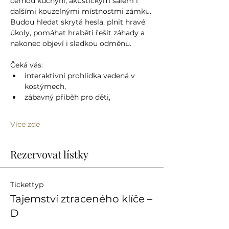
černou kuchyní, akustickým sálem i 
dalšími kouzelnými místnostmi zámku. 
Budou hledat skrytá hesla, plnit hravé 
úkoly, pomáhat hraběti řešit záhady a 
nakonec objeví i sladkou odměnu.
Čeká vás:
interaktivní prohlídka vedená v 
kostýmech,
zábavný příběh pro děti,
Více zde
Rezervovat lístky
Tickettyp
Tajemství ztraceného klíče –
D