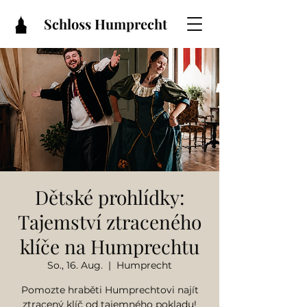
Schloss Humprecht
Dětské prohlídky:
Tajemství ztraceného
klíče na Humprechtu
So., 16. Aug.
  |  
Humprecht
Pomozte hraběti Humprechtovi najít
ztracený klíč od tajemného pokladu!