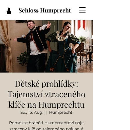
Schloss Humprecht
Dětské prohlídky:
Tajemství ztraceného
klíče na Humprechtu
Sa., 15. Aug.
  |  
Humprecht
Pomozte hraběti Humprechtovi najít
ztracený klíč od tajemného pokladu!