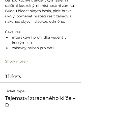
černou kuchyní, akustickým sálem i 
dalšími kouzelnými místnostmi zámku. 
Budou hledat skrytá hesla, plnit hravé 
úkoly, pomáhat hraběti řešit záhady a 
nakonec objeví i sladkou odměnu.
Čeká vás:
interaktivní prohlídka vedená v 
kostýmech,
zábavný příběh pro děti,
Show more >
Tickets
Ticket type
Tajemství ztraceného klíče –
D