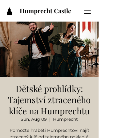
Humprecht Castle
Dětské prohlídky:
Tajemství ztraceného
klíče na Humprechtu
Sun, Aug 09
  |  
Humprecht
Pomozte hraběti Humprechtovi najít
ztracený klíč od tajemného pokladu!