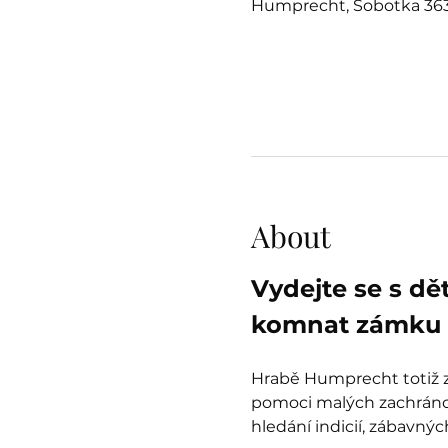
Humprecht, Sobotka 363
About
Vydejte se s dě
komnat zámku 
Hrabě Humprecht totiž zt
pomoci malých zachránců
hledání indicií, zábavný