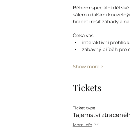
Během speciální dětské 
sálem i dalšími kouzelný
hraběti řešit záhady a n
Čeká vás:
interaktivní prohlíd
zábavný příběh pro d
Show more >
Tickets
Ticket type
Tajemství ztracenéh
More info