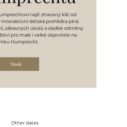
mprechtovi najít ztracený klíč od
Interaktivní dětská prohlídka plná
cií, zábavných úkolů a sladké odměny
ství pro malé i velké objevitele na
mku Humprecht.
Book
Other dates