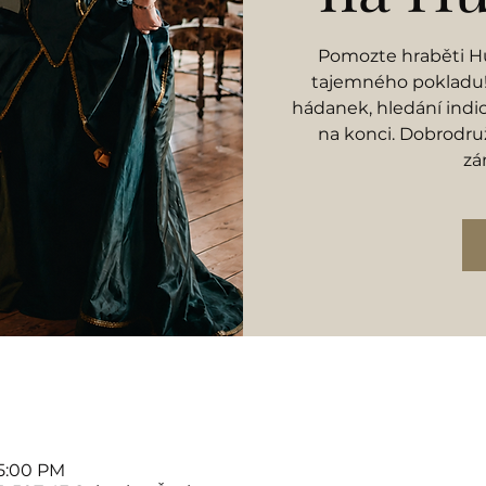
Pomozte hraběti Hu
tajemného pokladu! 
hádanek, hledání indi
na konci. Dobrodruž
zá
 5:00 PM