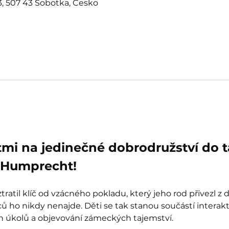
, 507 43 Sobotka, Česko
tmi na jedinečné dobrodružství do 
Humprecht!
ratil klíč od vzácného pokladu, který jeho rod přivezl z 
 ho nikdy nenajde. Děti se tak stanou součástí interak
ch úkolů a objevování zámeckých tajemství.