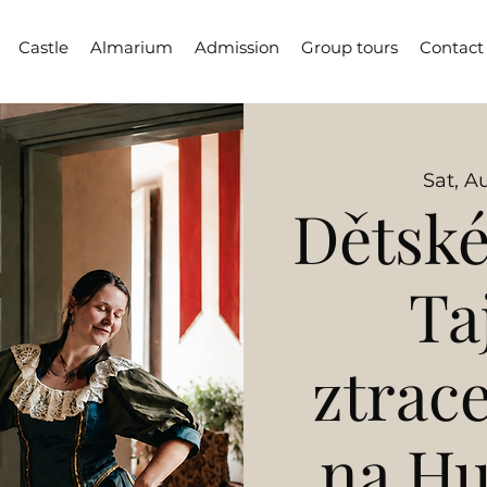
Castle
Almarium
Admission
Group tours
Contact
Sat, A
Dětské
Ta
ztrac
na H