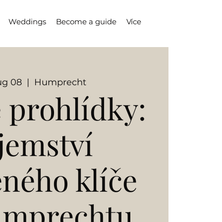
Weddings
Become a guide
Více
ug 08
  |  
Humprecht
 prohlídky:
jemství
eného klíče
umprechtu