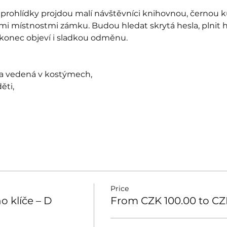
prohlídky projdou malí návštěvníci knihovnou, černou k
mi místnostmi zámku. Budou hledat skrytá hesla, plnit 
akonec objeví i sladkou odměnu.
ka vedená v kostýmech,
ěti,
Price
o klíče – D
From CZK 100.00 to CZ