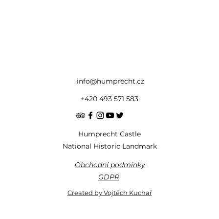
info@humprecht.cz
+420 493 571 583
Humprecht Castle
National Historic Landmark
Obchodní podmínky
GDPR
Created by Vojtěch Kuchař