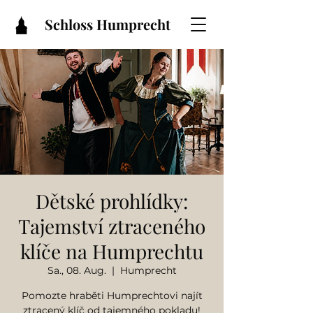
Schloss Humprecht
Dětské prohlídky:
Tajemství ztraceného
klíče na Humprechtu
Sa., 08. Aug.
  |  
Humprecht
Pomozte hraběti Humprechtovi najít
ztracený klíč od tajemného pokladu!