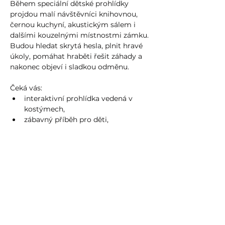
Během speciální dětské prohlídky 
projdou malí návštěvníci knihovnou, 
černou kuchyní, akustickým sálem i 
dalšími kouzelnými místnostmi zámku. 
Budou hledat skrytá hesla, plnit hravé 
úkoly, pomáhat hraběti řešit záhady a 
nakonec objeví i sladkou odměnu.
Čeká vás:
interaktivní prohlídka vedená v 
kostýmech,
zábavný příběh pro děti,
Více zde
Sdílet událost