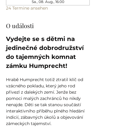
Sa., 08. Aug., 16:00
24 Termine ansehen
O události
Vydejte se s dětmi na 
jedinečné dobrodružství 
do tajemných komnat 
zámku Humprecht!
Hrabě Humprecht totiž ztratil klíč od 
vzácného pokladu, který jeho rod 
přivezl z dalekých zemí. Jenže bez 
pomoci malých zachránců ho nikdy 
nenajde. Děti se tak stanou součástí 
interaktivního příběhu plného hledání 
indicií, zábavných úkolů a objevování 
zámeckých tajemství.