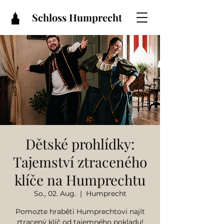
Schloss Humprecht
Dětské prohlídky:
Tajemství ztraceného
klíče na Humprechtu
So., 02. Aug.
  |  
Humprecht
Pomozte hraběti Humprechtovi najít
ztracený klíč od tajemného pokladu!