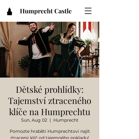
Humprecht Castle
Dětské prohlídky:
Tajemství ztraceného
klíče na Humprechtu
Sun, Aug 02
  |  
Humprecht
Pomozte hraběti Humprechtovi najít
ztracený klíč od tajemného pokladu!