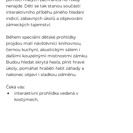
nenajde. Děti se tak stanou součástí 
interaktivního příběhu plného hledání 
indicií, zábavných úkolů a objevování 
zámeckých tajemství.
Během speciální dětské prohlídky 
projdou malí návštěvníci knihovnou, 
černou kuchyní, akustickým sálem i 
dalšími kouzelnými místnostmi zámku. 
Budou hledat skrytá hesla, plnit hravé 
úkoly, pomáhat hraběti řešit záhady a 
nakonec objeví i sladkou odměnu.
Čeká vás:
interaktivní prohlídka vedená v 
kostýmech,
zábavný příběh pro děti,
Show more >