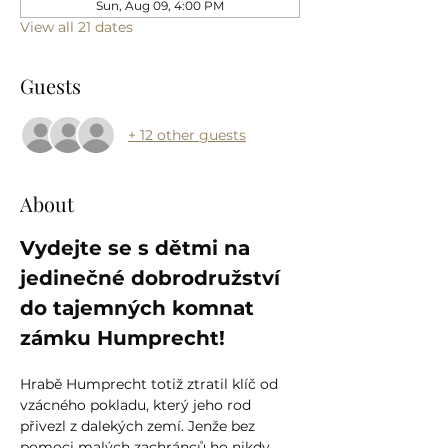
Sun, Aug 09, 4:00 PM
View all 21 dates
Guests
+ 12 other guests
About
Vydejte se s dětmi na 
jedinečné dobrodružství 
do tajemných komnat 
zámku Humprecht!
Hrabě Humprecht totiž ztratil klíč od 
vzácného pokladu, který jeho rod 
přivezl z dalekých zemí. Jenže bez 
pomoci malých zachránců ho nikdy 