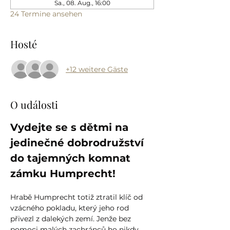
Sa., 08. Aug., 16:00
24 Termine ansehen
Hosté
+12 weitere Gäste
O události
Vydejte se s dětmi na 
jedinečné dobrodružství 
do tajemných komnat 
zámku Humprecht!
Hrabě Humprecht totiž ztratil klíč od 
vzácného pokladu, který jeho rod 
přivezl z dalekých zemí. Jenže bez 
pomoci malých zachránců ho nikdy 