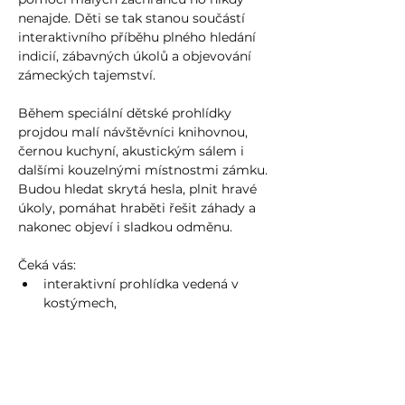
nenajde. Děti se tak stanou součástí 
interaktivního příběhu plného hledání 
indicií, zábavných úkolů a objevování 
zámeckých tajemství.
Během speciální dětské prohlídky 
projdou malí návštěvníci knihovnou, 
černou kuchyní, akustickým sálem i 
dalšími kouzelnými místnostmi zámku. 
Budou hledat skrytá hesla, plnit hravé 
úkoly, pomáhat hraběti řešit záhady a 
nakonec objeví i sladkou odměnu.
Čeká vás:
interaktivní prohlídka vedená v 
kostýmech,
zábavný příběh pro děti,
Více zde