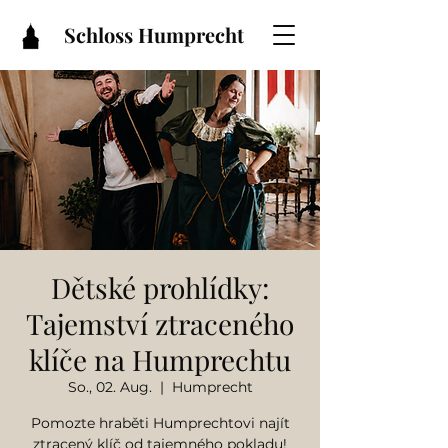
Schloss Humprecht
Dětské prohlídky:
Tajemství ztraceného
klíče na Humprechtu
So., 02. Aug.
  |  
Humprecht
Pomozte hraběti Humprechtovi najít
ztracený klíč od tajemného pokladu!