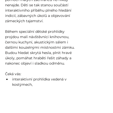
nenajde. Děti se tak stanou součástí 
interaktivního příběhu plného hledání 
indicií, zábavných úkolů a objevování 
zámeckých tajemství.
Během speciální dětské prohlídky 
projdou malí návštěvníci knihovnou, 
černou kuchyní, akustickým sálem i 
dalšími kouzelnými místnostmi zámku. 
Budou hledat skrytá hesla, plnit hravé 
úkoly, pomáhat hraběti řešit záhady a 
nakonec objeví i sladkou odměnu.
Čeká vás:
interaktivní prohlídka vedená v 
kostýmech,
zábavný příběh pro děti,
Show more >