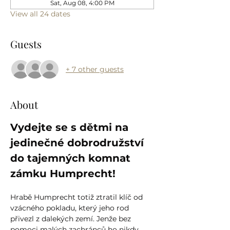
Sat, Aug 08, 4:00 PM
View all 24 dates
Guests
+ 7 other guests
About
Vydejte se s dětmi na 
jedinečné dobrodružství 
do tajemných komnat 
zámku Humprecht!
Hrabě Humprecht totiž ztratil klíč od 
vzácného pokladu, který jeho rod 
přivezl z dalekých zemí. Jenže bez 
pomoci malých zachránců ho nikdy 