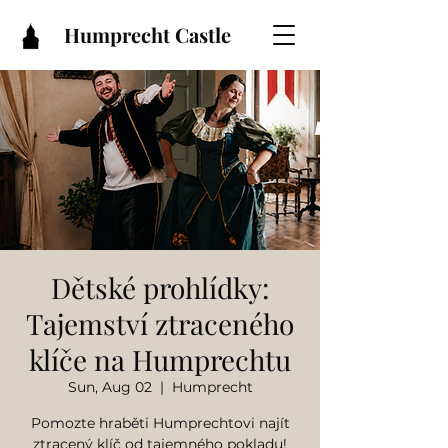
Humprecht Castle
Dětské prohlídky:
Tajemství ztraceného
klíče na Humprechtu
Sun, Aug 02
  |  
Humprecht
Pomozte hraběti Humprechtovi najít
ztracený klíč od tajemného pokladu!