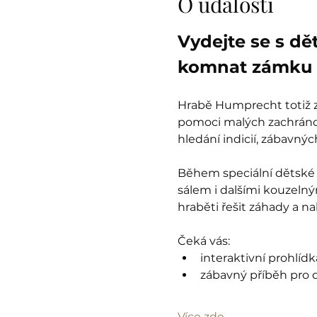
O události
Vydejte se s dě
komnat zámku 
Hrabě Humprecht totiž zt
pomoci malých zachránců
hledání indicií, zábavný
Během speciální dětské 
sálem i dalšími kouzelný
hraběti řešit záhady a n
Čeká vás:
interaktivní prohlíd
zábavný příběh pro d
Více zde