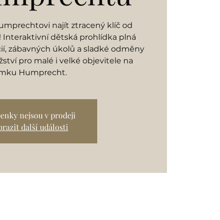
mprechtovi najít ztracený klíč od
Interaktivní dětská prohlídka plná
cií, zábavných úkolů a sladké odměny
ství pro malé i velké objevitele na
mku Humprecht.
enky nejsou v prodeji
razit další události