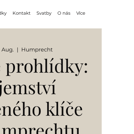
dky
Kontakt
Svatby
O nás
Více
. Aug.
  |  
Humprecht
 prohlídky:
jemství
eného klíče
umprechtu