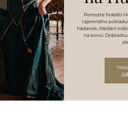
Pomozte hraběti Hu
tajemného pokladu! 
hádanek, hledání indi
na konci. Dobrodruž
zá
Vstup
Zob