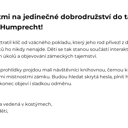
tmi na jedinečné dobrodružství do 
Humprecht!
ratil klíč od vzácného pokladu, který jeho rod přivezl z 
 ho nikdy nenajde. Děti se tak stanou součástí interak
ch úkolů a objevování zámeckých tajemství.
prohlídky projdou malí návštěvníci knihovnou, černou k
mi místnostmi zámku. Budou hledat skrytá hesla, plnit 
akonec objeví i sladkou odměnu.
ka vedená v kostýmech,
ěti,