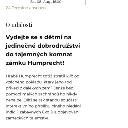
Sa., 08. Aug., 16:00
24 Termine ansehen
O události
Vydejte se s dětmi na 
jedinečné dobrodružství 
do tajemných komnat 
zámku Humprecht!
Hrabě Humprecht totiž ztratil klíč od 
vzácného pokladu, který jeho rod 
přivezl z dalekých zemí. Jenže bez 
pomoci malých zachránců ho nikdy 
nenajde. Děti se tak stanou součástí 
interaktivního příběhu plného hledání 
indicií, zábavných úkolů a objevování 
zámeckých tajemství.