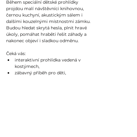
Během speciální dětské prohlídky 
projdou malí návštěvníci knihovnou, 
černou kuchyní, akustickým sálem i 
dalšími kouzelnými místnostmi zámku. 
Budou hledat skrytá hesla, plnit hravé 
úkoly, pomáhat hraběti řešit záhady a 
nakonec objeví i sladkou odměnu.
Čeká vás:
interaktivní prohlídka vedená v 
kostýmech,
zábavný příběh pro děti,
Více zde
Sdílet událost