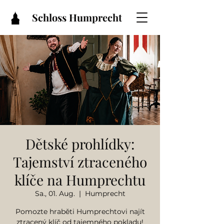
Schloss Humprecht
Dětské prohlídky:
Tajemství ztraceného
klíče na Humprechtu
Sa., 01. Aug.
  |  
Humprecht
Pomozte hraběti Humprechtovi najít
ztracený klíč od tajemného pokladu!