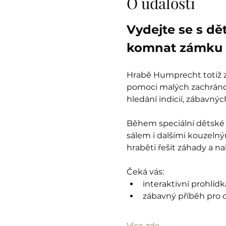
O události
Vydejte se s dě
komnat zámku 
Hrabě Humprecht totiž zt
pomoci malých zachránců
hledání indicií, zábavný
Během speciální dětské 
sálem i dalšími kouzelný
hraběti řešit záhady a n
Čeká vás:
interaktivní prohlíd
zábavný příběh pro d
Více zde