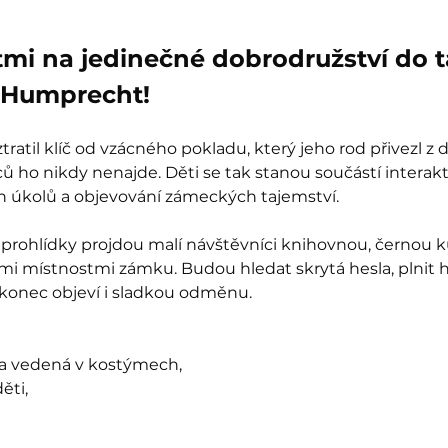
tmi na jedinečné dobrodružství do 
Humprecht!
ratil klíč od vzácného pokladu, který jeho rod přivezl z 
 ho nikdy nenajde. Děti se tak stanou součástí interak
ch úkolů a objevování zámeckých tajemství.
prohlídky projdou malí návštěvníci knihovnou, černou k
mi místnostmi zámku. Budou hledat skrytá hesla, plnit 
akonec objeví i sladkou odměnu.
ka vedená v kostýmech,
ěti,