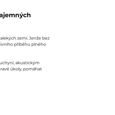
tajemných 
dalekých zemí. Jenže bez 
tivního příběhu plného 
uchyní, akustickým 
hravé úkoly, pomáhat 