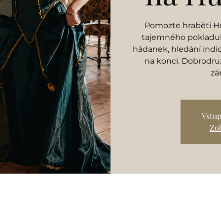
Pomozte hraběti Hu
tajemného pokladu! 
hádanek, hledání indi
na konci. Dobrodruž
zá
Vstup
Zob