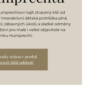
mprechtovi najít ztracený klíč od
Interaktivní dětská prohlídka plná
cií, zábavných úkolů a sladké odměny
ství pro malé i velké objevitele na
mku Humprecht.
enky nejsou v prodeji
razit další události