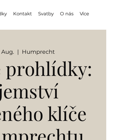
dky
Kontakt
Svatby
O nás
Více
. Aug.
  |  
Humprecht
 prohlídky:
jemství
eného klíče
umprechtu