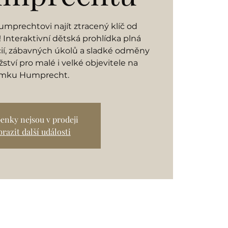
mprechtovi najít ztracený klíč od
Interaktivní dětská prohlídka plná
cií, zábavných úkolů a sladké odměny
ství pro malé i velké objevitele na
mku Humprecht.
enky nejsou v prodeji
razit další události