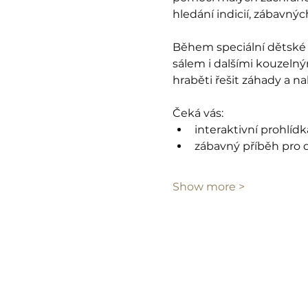
hledání indicií, zábavný
Během speciální dětské 
sálem i dalšími kouzelný
hraběti řešit záhady a n
Čeká vás:
interaktivní prohlíd
zábavný příběh pro d
Show more >