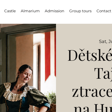
Castle
Almarium
Admission
Group tours
Contact
Sat, J
Dětské
Ta
ztrac
na H