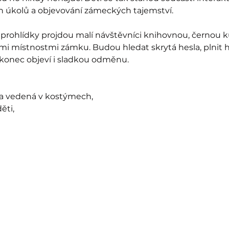
ch úkolů a objevování zámeckých tajemství.
prohlídky projdou malí návštěvníci knihovnou, černou k
mi místnostmi zámku. Budou hledat skrytá hesla, plnit 
akonec objeví i sladkou odměnu.
ka vedená v kostýmech,
ěti,