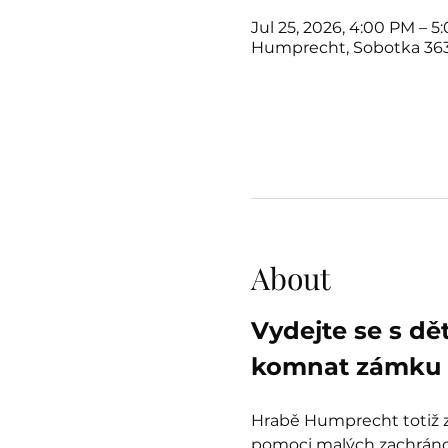
Jul 25, 2026, 4:00 PM – 5
Humprecht, Sobotka 363
About
Vydejte se s dě
komnat zámku 
Hrabě Humprecht totiž zt
pomoci malých zachránců