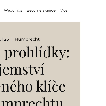
Weddings
Become a guide
Více
ul 25
  |  
Humprecht
 prohlídky:
jemství
eného klíče
umprechtu