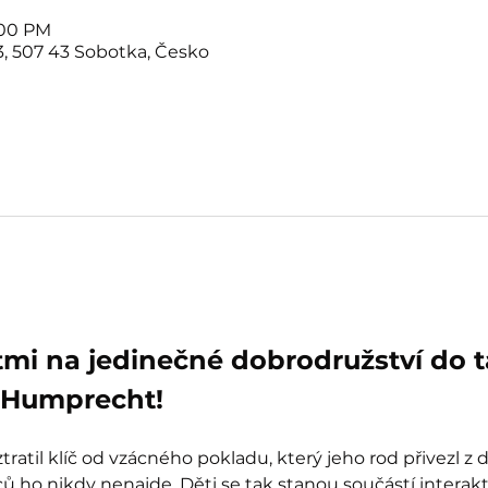
:00 PM
, 507 43 Sobotka, Česko
tmi na jedinečné dobrodružství do 
Humprecht!
ratil klíč od vzácného pokladu, který jeho rod přivezl z 
 ho nikdy nenajde. Děti se tak stanou součástí interak