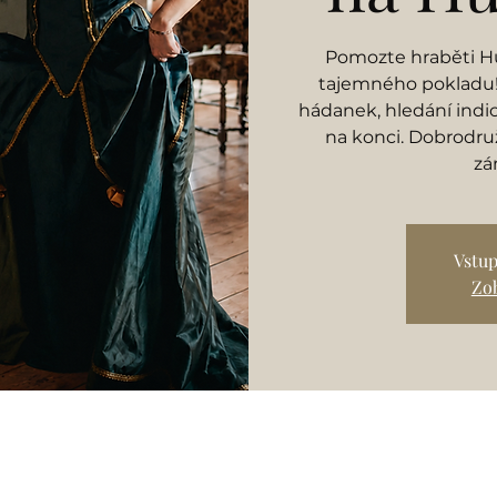
Pomozte hraběti Hu
tajemného pokladu! 
hádanek, hledání indi
na konci. Dobrodruž
zá
Vstup
Zob