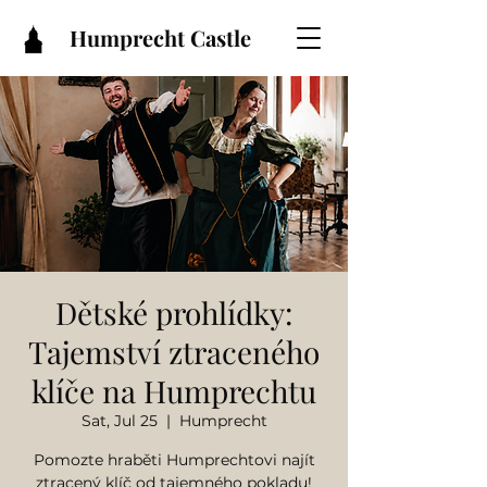
Humprecht Castle
Dětské prohlídky:
Tajemství ztraceného
klíče na Humprechtu
Sat, Jul 25
  |  
Humprecht
Pomozte hraběti Humprechtovi najít
ztracený klíč od tajemného pokladu!