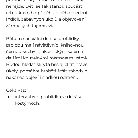
nenajde. Děti se tak stanou součástí 
interaktivního příběhu plného hledání 
indicií, zábavných úkolů a objevování 
zámeckých tajemství.
Během speciální dětské prohlídky 
projdou malí návštěvníci knihovnou, 
černou kuchyní, akustickým sálem i 
dalšími kouzelnými místnostmi zámku. 
Budou hledat skrytá hesla, plnit hravé 
úkoly, pomáhat hraběti řešit záhady a 
nakonec objeví i sladkou odměnu.
Čeká vás:
interaktivní prohlídka vedená v 
kostýmech,
zábavný příběh pro děti,
Show more >