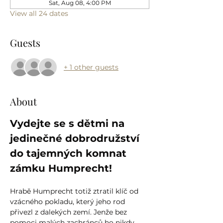
Sat, Aug 08, 4:00 PM
View all 24 dates
Guests
+ 1 other guests
About
Vydejte se s dětmi na 
jedinečné dobrodružství 
do tajemných komnat 
zámku Humprecht!
Hrabě Humprecht totiž ztratil klíč od 
vzácného pokladu, který jeho rod 
přivezl z dalekých zemí. Jenže bez 
pomoci malých zachránců ho nikdy 