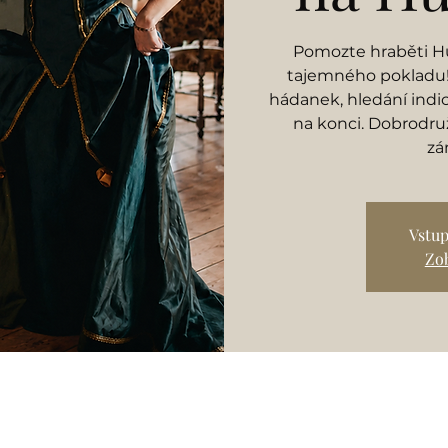
Pomozte hraběti Hu
tajemného pokladu! 
hádanek, hledání indi
na konci. Dobrodruž
zá
Vstup
Zob