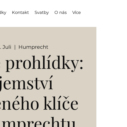
dky
Kontakt
Svatby
O nás
Více
. Juli
  |  
Humprecht
 prohlídky:
jemství
eného klíče
umprechtu