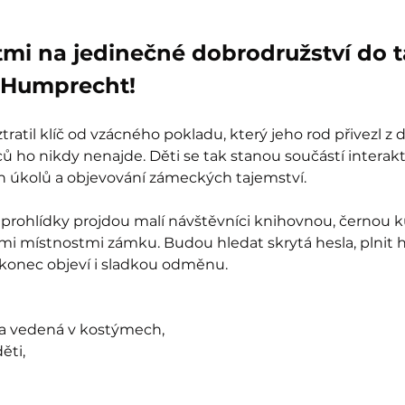
tmi na jedinečné dobrodružství do 
Humprecht!
ratil klíč od vzácného pokladu, který jeho rod přivezl z 
 ho nikdy nenajde. Děti se tak stanou součástí interak
ch úkolů a objevování zámeckých tajemství.
prohlídky projdou malí návštěvníci knihovnou, černou k
mi místnostmi zámku. Budou hledat skrytá hesla, plnit 
akonec objeví i sladkou odměnu.
ka vedená v kostýmech,
ěti,