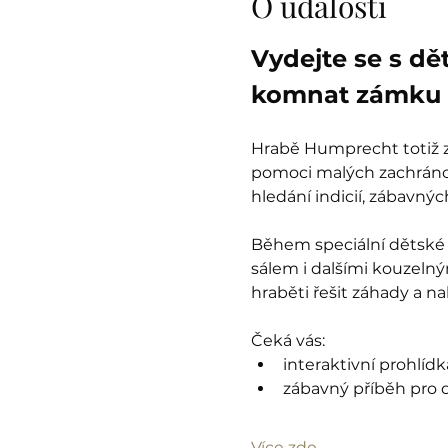
O události
Vydejte se s dě
komnat zámku 
Hrabě Humprecht totiž zt
pomoci malých zachránců
hledání indicií, zábavný
Během speciální dětské 
sálem i dalšími kouzelný
hraběti řešit záhady a n
Čeká vás:
interaktivní prohlíd
zábavný příběh pro d
Více zde