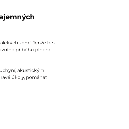
tajemných 
dalekých zemí. Jenže bez 
tivního příběhu plného 
uchyní, akustickým 
hravé úkoly, pomáhat 