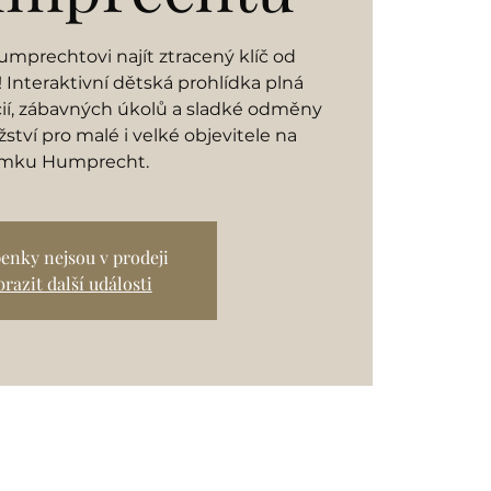
mprechtovi najít ztracený klíč od
Interaktivní dětská prohlídka plná
cií, zábavných úkolů a sladké odměny
ství pro malé i velké objevitele na
mku Humprecht.
enky nejsou v prodeji
razit další události