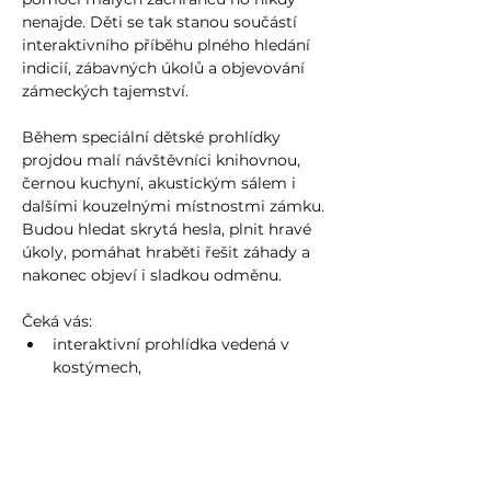
nenajde. Děti se tak stanou součástí 
interaktivního příběhu plného hledání 
indicií, zábavných úkolů a objevování 
zámeckých tajemství.
Během speciální dětské prohlídky 
projdou malí návštěvníci knihovnou, 
černou kuchyní, akustickým sálem i 
dalšími kouzelnými místnostmi zámku. 
Budou hledat skrytá hesla, plnit hravé 
úkoly, pomáhat hraběti řešit záhady a 
nakonec objeví i sladkou odměnu.
Čeká vás:
interaktivní prohlídka vedená v 
kostýmech,
zábavný příběh pro děti,
Show more >