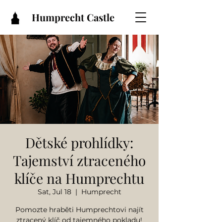
Humprecht Castle
Dětské prohlídky:
Tajemství ztraceného
klíče na Humprechtu
Sat, Jul 18
  |  
Humprecht
Pomozte hraběti Humprechtovi najít
ztracený klíč od tajemného pokladu!