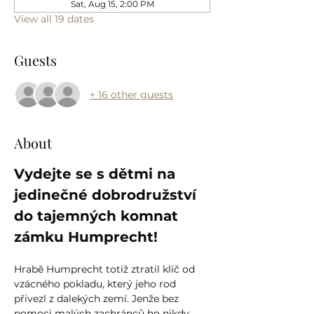
Sat, Aug 15, 2:00 PM
View all 19 dates
Guests
+ 16 other guests
About
Vydejte se s dětmi na 
jedinečné dobrodružství 
do tajemných komnat 
zámku Humprecht!
Hrabě Humprecht totiž ztratil klíč od 
vzácného pokladu, který jeho rod 
přivezl z dalekých zemí. Jenže bez 
pomoci malých zachránců ho nikdy 