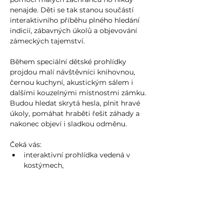
nenajde. Děti se tak stanou součástí 
interaktivního příběhu plného hledání 
indicií, zábavných úkolů a objevování 
zámeckých tajemství.
Během speciální dětské prohlídky 
projdou malí návštěvníci knihovnou, 
černou kuchyní, akustickým sálem i 
dalšími kouzelnými místnostmi zámku. 
Budou hledat skrytá hesla, plnit hravé 
úkoly, pomáhat hraběti řešit záhady a 
nakonec objeví i sladkou odměnu.
Čeká vás:
interaktivní prohlídka vedená v 
kostýmech,
zábavný příběh pro děti,
Show more >