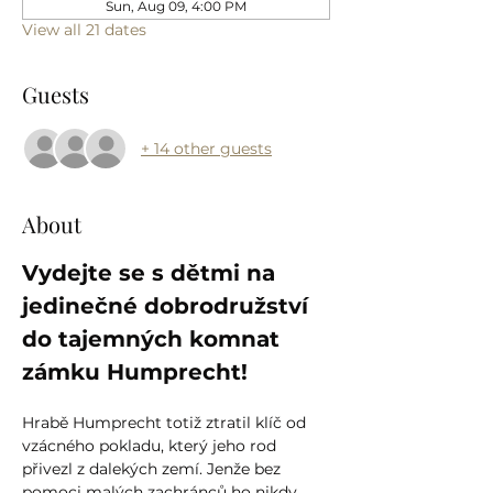
Sun, Aug 09, 4:00 PM
View all 21 dates
Guests
+ 14 other guests
About
Vydejte se s dětmi na 
jedinečné dobrodružství 
do tajemných komnat 
zámku Humprecht!
Hrabě Humprecht totiž ztratil klíč od 
vzácného pokladu, který jeho rod 
přivezl z dalekých zemí. Jenže bez 
pomoci malých zachránců ho nikdy 