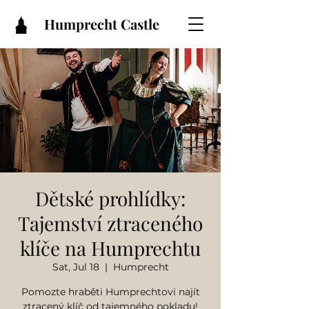
Humprecht Castle
Dětské prohlídky:
Tajemství ztraceného
klíče na Humprechtu
Sat, Jul 18
  |  
Humprecht
Pomozte hraběti Humprechtovi najít
ztracený klíč od tajemného pokladu!