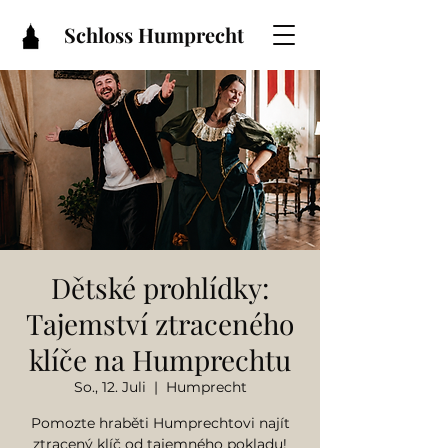
Schloss Humprecht
Dětské prohlídky:
Tajemství ztraceného
klíče na Humprechtu
So., 12. Juli
  |  
Humprecht
Pomozte hraběti Humprechtovi najít
ztracený klíč od tajemného pokladu!