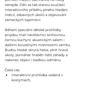
nenajde. Děti se tak stanou součástí 
interaktivního příběhu plného hledání 
indicií, zábavných úkolů a objevování 
zámeckých tajemství.
Během speciální dětské prohlídky 
projdou malí návštěvníci knihovnou, 
černou kuchyní, akustickým sálem i 
dalšími kouzelnými místnostmi zámku. 
Budou hledat skrytá hesla, plnit hravé 
úkoly, pomáhat hraběti řešit záhady a 
nakonec objeví i sladkou odměnu.
Čeká vás:
interaktivní prohlídka vedená v 
kostýmech,
zábavný příběh pro děti,
Více zde