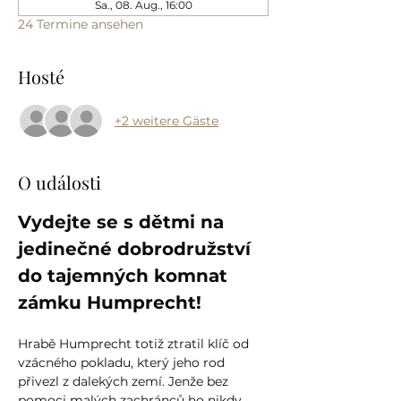
Sa., 08. Aug., 16:00
24 Termine ansehen
Hosté
+2 weitere Gäste
O události
Vydejte se s dětmi na 
jedinečné dobrodružství 
do tajemných komnat 
zámku Humprecht!
Hrabě Humprecht totiž ztratil klíč od 
vzácného pokladu, který jeho rod 
přivezl z dalekých zemí. Jenže bez 
pomoci malých zachránců ho nikdy 