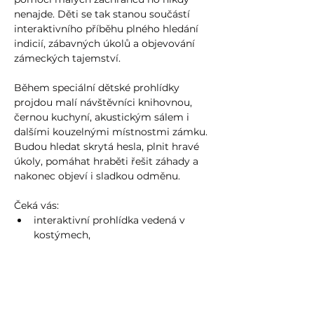
nenajde. Děti se tak stanou součástí 
interaktivního příběhu plného hledání 
indicií, zábavných úkolů a objevování 
zámeckých tajemství.
Během speciální dětské prohlídky 
projdou malí návštěvníci knihovnou, 
černou kuchyní, akustickým sálem i 
dalšími kouzelnými místnostmi zámku. 
Budou hledat skrytá hesla, plnit hravé 
úkoly, pomáhat hraběti řešit záhady a 
nakonec objeví i sladkou odměnu.
Čeká vás:
interaktivní prohlídka vedená v 
kostýmech,
zábavný příběh pro děti,
Show more >