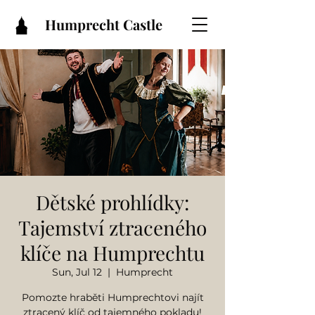
Humprecht Castle
Dětské prohlídky:
Tajemství ztraceného
klíče na Humprechtu
Sun, Jul 12
  |  
Humprecht
Pomozte hraběti Humprechtovi najít
ztracený klíč od tajemného pokladu!