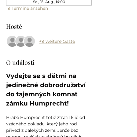
Sa., 15. Aug., 14:00
19 Termine ansehen
Hosté
+9 weitere Gäste
O události
Vydejte se s dětmi na 
jedinečné dobrodružství 
do tajemných komnat 
zámku Humprecht!
Hrabě Humprecht totiž ztratil klíč od 
vzácného pokladu, který jeho rod 
přivezl z dalekých zemí. Jenže bez 
pomoci malých zachránců ho nikdy 