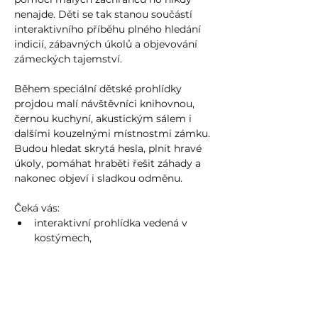
nenajde. Děti se tak stanou součástí 
interaktivního příběhu plného hledání 
indicií, zábavných úkolů a objevování 
zámeckých tajemství.
Během speciální dětské prohlídky 
projdou malí návštěvníci knihovnou, 
černou kuchyní, akustickým sálem i 
dalšími kouzelnými místnostmi zámku. 
Budou hledat skrytá hesla, plnit hravé 
úkoly, pomáhat hraběti řešit záhady a 
nakonec objeví i sladkou odměnu.
Čeká vás:
interaktivní prohlídka vedená v 
kostýmech,
zábavný příběh pro děti,
Více zde