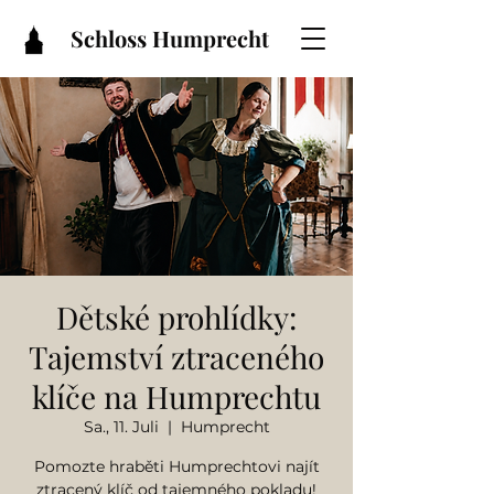
Schloss Humprecht
Dětské prohlídky:
Tajemství ztraceného
klíče na Humprechtu
Sa., 11. Juli
  |  
Humprecht
Pomozte hraběti Humprechtovi najít
ztracený klíč od tajemného pokladu!