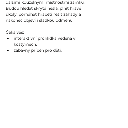
dalšími kouzelnými místnostmi zámku. 
Budou hledat skrytá hesla, plnit hravé 
úkoly, pomáhat hraběti řešit záhady a 
nakonec objeví i sladkou odměnu.
Čeká vás:
interaktivní prohlídka vedená v 
kostýmech,
zábavný příběh pro děti,
Show more >
Share event