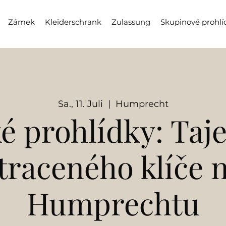
Zámek
Kleiderschrank
Zulassung
Skupinové prohlí
Sa., 11. Juli
  |  
Humprecht
é prohlídky: Taj
traceného klíče 
Humprechtu