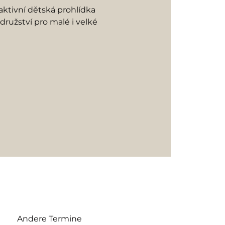
ktivní dětská prohlídka
ružství pro malé i velké
Andere Termine