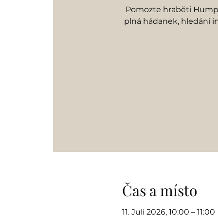
Pomozte hraběti Humpre
plná hádanek, hledání i
Čas a místo
11. Juli 2026, 10:00 – 11:00