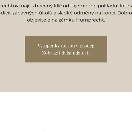
chtovi najít ztracený klíč od tajemného pokladu! Intera
ndicií, zábavných úkolů a sladké odměny na konci. Dobrod
objevitele na zámku Humprecht.
Vstupenky nejsou v prodeji
Zobrazit další události