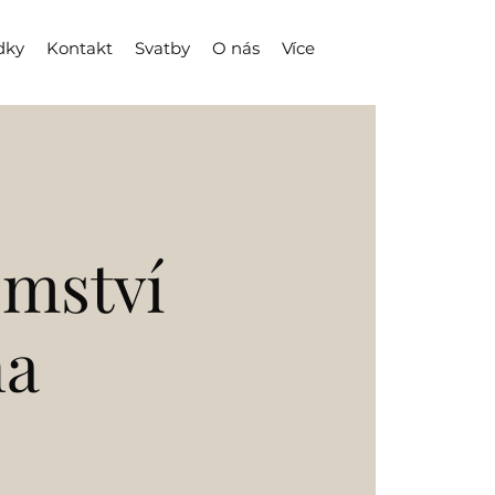
dky
Kontakt
Svatby
O nás
Více
emství
na