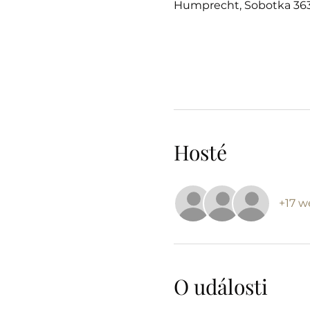
Humprecht, Sobotka 363
Hosté
+17 w
O události