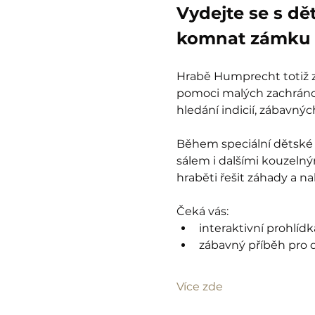
Vydejte se s dě
komnat zámku 
Hrabě Humprecht totiž zt
pomoci malých zachránců
hledání indicií, zábavný
Během speciální dětské 
sálem i dalšími kouzelný
hraběti řešit záhady a n
Čeká vás:
interaktivní prohlíd
zábavný příběh pro d
Více zde