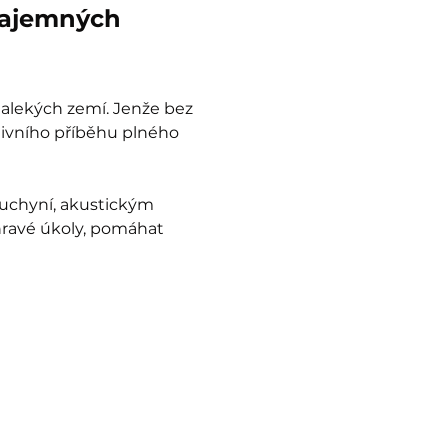
tajemných 
dalekých zemí. Jenže bez 
tivního příběhu plného 
uchyní, akustickým 
hravé úkoly, pomáhat 