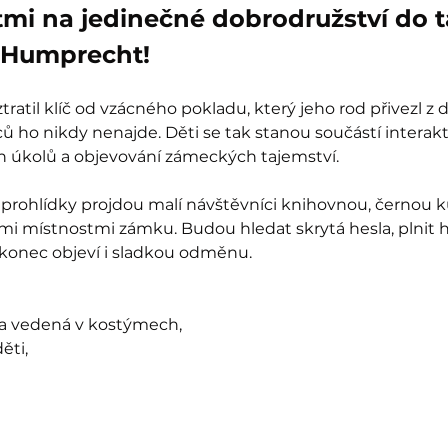
tmi na jedinečné dobrodružství do 
Humprecht!
ratil klíč od vzácného pokladu, který jeho rod přivezl z 
 ho nikdy nenajde. Děti se tak stanou součástí interak
ch úkolů a objevování zámeckých tajemství.
prohlídky projdou malí návštěvníci knihovnou, černou k
mi místnostmi zámku. Budou hledat skrytá hesla, plnit 
akonec objeví i sladkou odměnu.
ka vedená v kostýmech,
ěti,