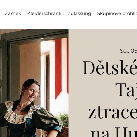
Zámek
Kleiderschrank
Zulassung
Skupinové prohlí
So., 05
Dětské
Ta
ztrac
na H