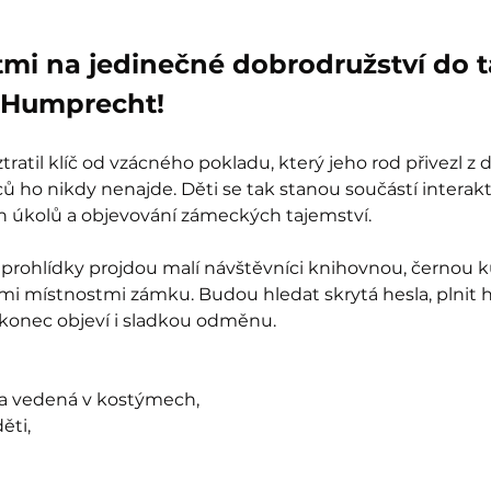
tmi na jedinečné dobrodružství do 
Humprecht!
ratil klíč od vzácného pokladu, který jeho rod přivezl z 
 ho nikdy nenajde. Děti se tak stanou součástí interak
ch úkolů a objevování zámeckých tajemství.
prohlídky projdou malí návštěvníci knihovnou, černou k
mi místnostmi zámku. Budou hledat skrytá hesla, plnit 
akonec objeví i sladkou odměnu.
ka vedená v kostýmech,
ěti,