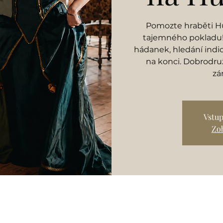
Pomozte hraběti Hu
tajemného pokladu! 
hádanek, hledání indi
na konci. Dobrodruž
zá
Vstup
Zob