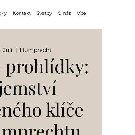
dky
Kontakt
Svatby
O nás
Více
. Juli
  |  
Humprecht
 prohlídky:
jemství
eného klíče
umprechtu