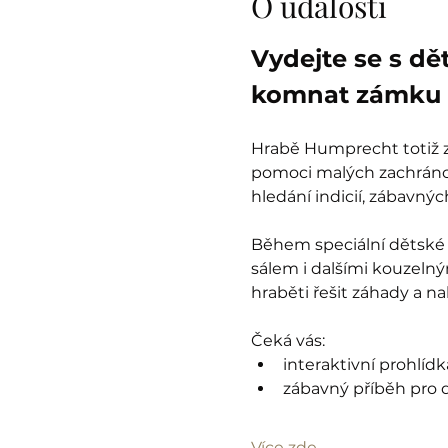
O události
Vydejte se s dě
komnat zámku 
Hrabě Humprecht totiž zt
pomoci malých zachránců
hledání indicií, zábavný
Během speciální dětské 
sálem i dalšími kouzelný
hraběti řešit záhady a n
Čeká vás:
interaktivní prohlíd
zábavný příběh pro d
Více zde