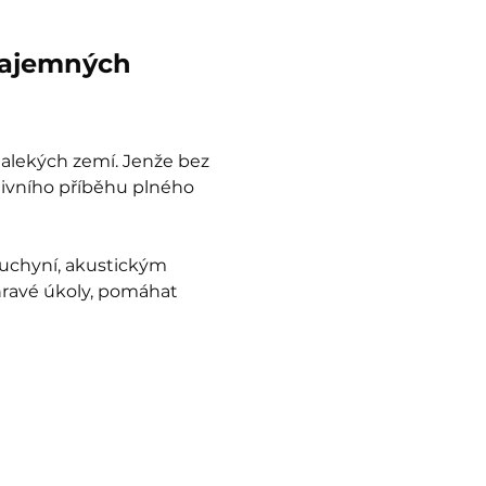
tajemných 
dalekých zemí. Jenže bez 
tivního příběhu plného 
uchyní, akustickým 
hravé úkoly, pomáhat 