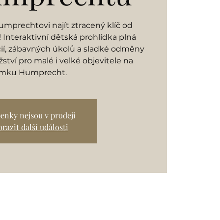
mprechtovi najít ztracený klíč od
Interaktivní dětská prohlídka plná
cií, zábavných úkolů a sladké odměny
ství pro malé i velké objevitele na
mku Humprecht.
enky nejsou v prodeji
razit další události