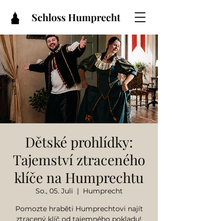
Schloss Humprecht
Dětské prohlídky:
Tajemství ztraceného
klíče na Humprechtu
So., 05. Juli
  |  
Humprecht
Pomozte hraběti Humprechtovi najít
ztracený klíč od tajemného pokladu!