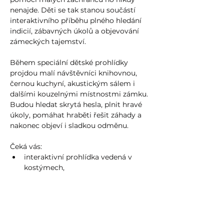
nenajde. Děti se tak stanou součástí 
interaktivního příběhu plného hledání 
indicií, zábavných úkolů a objevování 
zámeckých tajemství.
Během speciální dětské prohlídky 
projdou malí návštěvníci knihovnou, 
černou kuchyní, akustickým sálem i 
dalšími kouzelnými místnostmi zámku. 
Budou hledat skrytá hesla, plnit hravé 
úkoly, pomáhat hraběti řešit záhady a 
nakonec objeví i sladkou odměnu.
Čeká vás:
interaktivní prohlídka vedená v 
kostýmech,
zábavný příběh pro děti,
Více zde