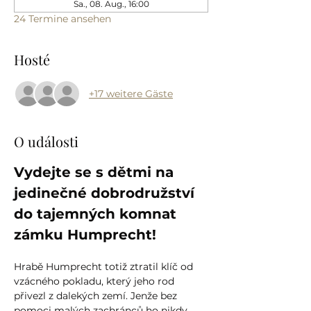
Sa., 08. Aug., 16:00
24 Termine ansehen
Hosté
+17 weitere Gäste
O události
Vydejte se s dětmi na 
jedinečné dobrodružství 
do tajemných komnat 
zámku Humprecht!
Hrabě Humprecht totiž ztratil klíč od 
vzácného pokladu, který jeho rod 
přivezl z dalekých zemí. Jenže bez 
pomoci malých zachránců ho nikdy 