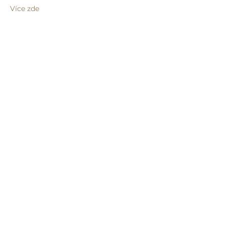
Více zde
Sdílet událost
info@humprecht.cz
+420 493 571 583
Schloss Humprecht