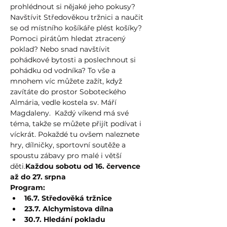
prohlédnout si nějaké jeho pokusy? 
Navštívit Středověkou tržnici a naučit 
se od místního košíkáře plést košíky? 
Pomoci pirátům hledat ztracený 
poklad? Nebo snad navštívit 
pohádkové bytosti a poslechnout si 
pohádku od vodníka? To vše a 
mnohem víc můžete zažít, když 
zavítáte do prostor Soboteckého 
Almária, vedle kostela sv. Máří 
Magdaleny.  Každý víkend má své 
téma, takže se můžete přijít podívat i 
víckrát. Pokaždé tu ovšem naleznete 
hry, dílničky, sportovní soutěže a 
spoustu zábavy pro malé i větší 
děti.
Každou sobotu od 16. července 
až do 27. srpna
Program:
16.7. Středověká tržnice
23.7. Alchymistova dílna
30.7. Hledání pokladu